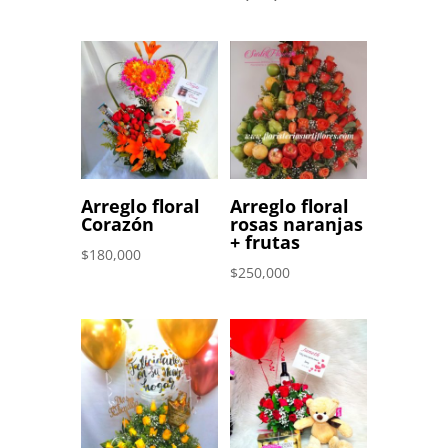
original
precio
era:
actual
$1,700,000.
es:
$1,000,000.
Arreglo floral
Arreglo floral
Corazón
rosas naranjas
+ frutas
$
180,000
$
250,000