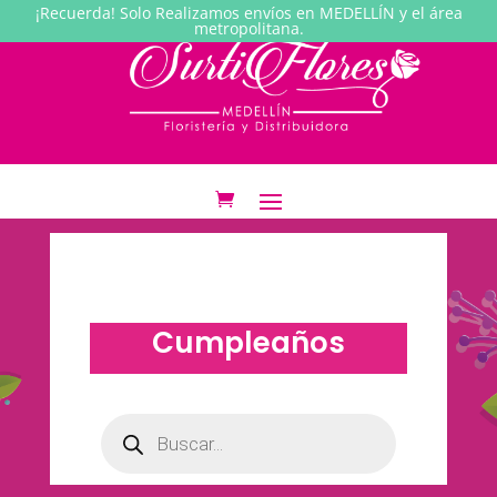
¡Recuerda! Solo Realizamos envíos en MEDELLÍN y el área
metropolitana.
Cumpleaños
Búsqueda
de
productos