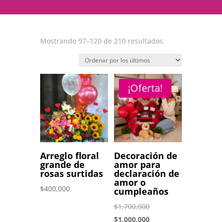
Ordenado
Mostrando 97–120 de 210 resultados
por
los
últimos
¡Oferta!
Arreglo floral
Decoración de
grande de
amor para
rosas surtidas
declaración de
amor o
$
400,000
cumpleaños
El
$
1,700,000
precio
El
$
1,000,000