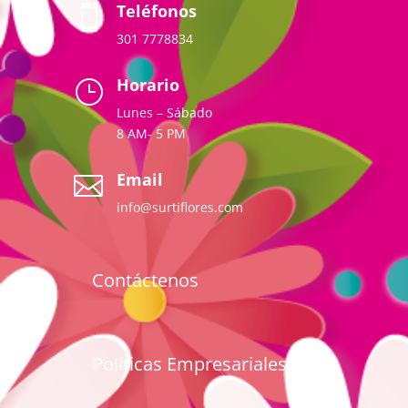
Teléfonos

301 7778834
Horario
}
Lunes – Sábado
8 AM- 5 PM
Email

info@surtiflores.com
Contáctenos
Políticas Empresariales