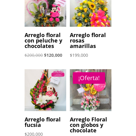
Arreglo floral
Arreglo floral
con peluche y
rosas
chocolates
amarillas
El
El
$
200,000
$
120,000
$
199,000
precio
precio
original
actual
¡Oferta!
era:
es:
$200,000.
$120,000.
Arreglo floral
Arreglo Floral
fucsia
con globos y
chocolate
$
200,000