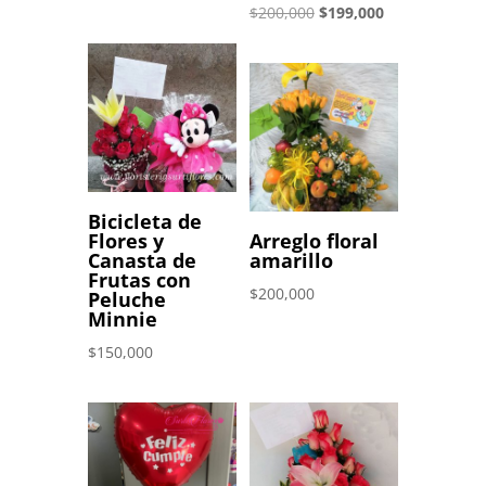
El
El
$
200,000
$
199,000
precio
precio
original
actual
era:
es:
$200,000.
$199,000.
Bicicleta de
Flores y
Arreglo floral
Canasta de
amarillo
Frutas con
$
200,000
Peluche
Minnie
$
150,000