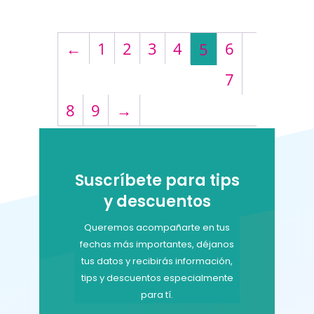
←
1
2
3
4
6
5
7
8
9
→
Suscríbete para tips
y descuentos
Queremos acompañarte en tus
fechas más importantes, déjanos
tus datos y recibirás información,
tips y descuentos especialmente
para tí.