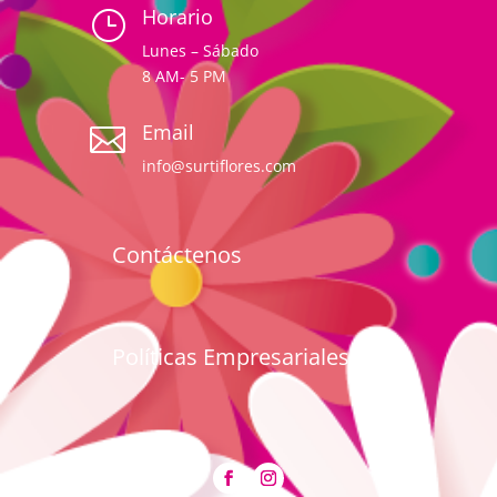
Horario
}
Lunes – Sábado
8 AM- 5 PM
Email

info@surtiflores.com
Contáctenos
Políticas Empresariales