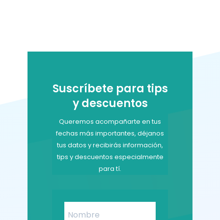
original
actual
era:
es:
$200,000.
$199,000.
Suscríbete para tips
y descuentos
Queremos acompañarte en tus
fechas más importantes, déjanos
tus datos y recibirás información,
tips y descuentos especialmente
para tí.