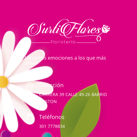
Llevamos emociones a los que más
amas
Dirección

CARRERA 39 CALLE 49-26 BARRIO
BOSTON
Teléfonos

301 7778834