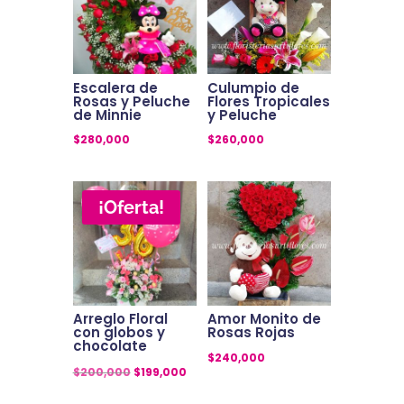
Escalera de
Culumpio de
Rosas y Peluche
Flores Tropicales
de Minnie
y Peluche
$
280,000
$
260,000
¡Oferta!
Arreglo Floral
Amor Monito de
con globos y
Rosas Rojas
chocolate
$
240,000
El
El
$
200,000
$
199,000
precio
precio