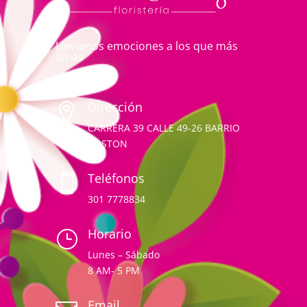
Llevamos emociones a los que más
amas
Dirección

CARRERA 39 CALLE 49-26 BARRIO
BOSTON
Teléfonos

301 7778834
Horario
}
Lunes – Sábado
8 AM- 5 PM
Email