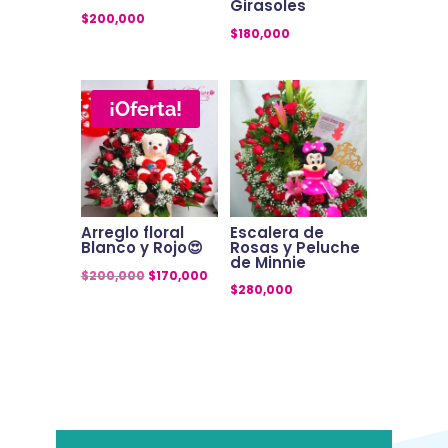
Girasoles
$
200,000
$
180,000
¡Oferta!
Arreglo floral
Escalera de
Blanco y Rojo😍
Rosas y Peluche
de Minnie
El
El
$
200,000
$
170,000
$
280,000
precio
precio
original
actual
era:
es:
$200,000.
$170,000.