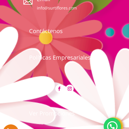

info@surtiflores.com
Contáctenos
Políticas Empresariales
Ver Promociones