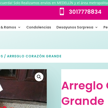
ecuerda! Solo Realizamos envíos en MEDELLÍN y el área metropolita

3017778834
s & Ramos
Condolencias
Desayunos Sorpresa
Pe
OS
/ ARREGLO CORAZÓN GRANDE
Arreglo
Grande