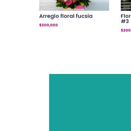
Arreglo floral fucsia
Flo
#3
$
200,000
$
200