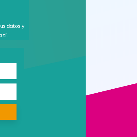
us datos y
 tí.