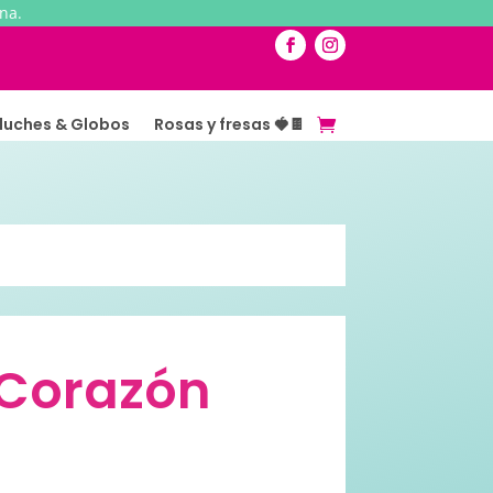
na.
luches & Globos
Rosas y fresas 🍓🍫
 Corazón