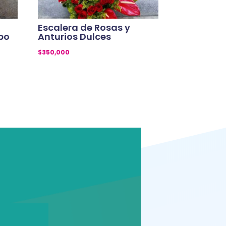
Escalera de Rosas y
obo
Anturios Dulces
$
350,000