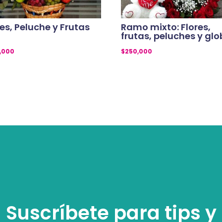
res, Peluche y Frutas
Ramo mixto: Flores,
frutas, peluches y gl
,000
$
250,000
Suscríbete para tips y