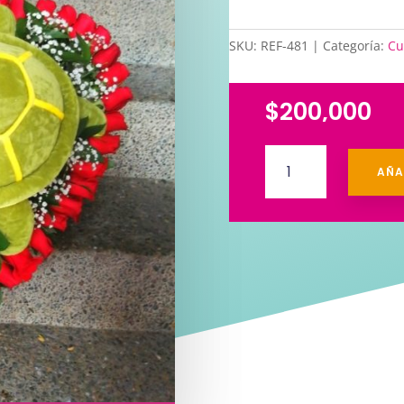
SKU:
REF-481
Categoría:
Cu
$
200,000
Arreglo
AÑA
Corazón
Grande
cantidad