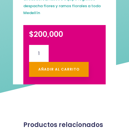
despacha flores y ramos florales a todo
Medellín
$
200,000
Flores,
Peluche
y
Frutas
AÑADIR AL CARRITO
#3
cantidad
Productos relacionados