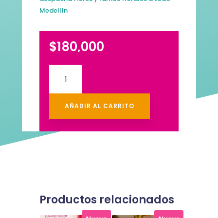
Medellín
$
180,000
Triangulo
de
Dulces
Rosas
AÑADIR AL CARRITO
&
Girasoles
cantidad
Productos relacionados