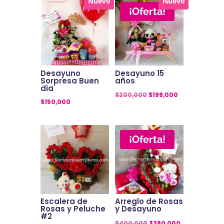
Nuevo
Nuevo
¡Oferta!
Desayuno
Desayuno 15
Sorpresa Buen
años
dia
El
El
$
200,000
$
199,000
$
150,000
precio
precio
original
actual
era:
es:
¡Oferta!
$200,000.
$199,000.
Escalera de
Arreglo de Rosas
Rosas y Peluche
y Desayuno
#2
El
El
$
400,000
$
380,000