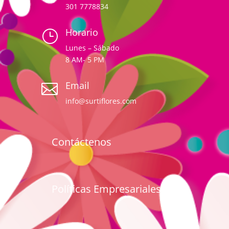
301 7778834
Horario
}
Lunes – Sábado
8 AM- 5 PM
Email

info@surtiflores.com
Contáctenos
Políticas Empresariales