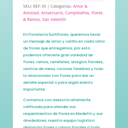
SKU:
REF-35
Categorías:
Amor &
Amistad
,
Aniversario
,
Cumpleaños
,
Flores
& Ramos
,
San Valentín
En Floristería Surtiflores, queremos llevar
un mensaje de amor y cariño en cada ramo
de flores que entregamos, por esto
podemos ofrecerle gran variedad de
flores, ramos, ramilletes, arreglos florales,
centros de mesa, coronas fúnebres y todo
lo relacionado con flores para dar un
detalle especial o para algún evento
importante.
Contamos con asesoría altamente
calificada para atender sus
requerimientos de flores en Medellín y sus
alrededores, nuestro equipo logístico
despacha flores y ramos florales a todo