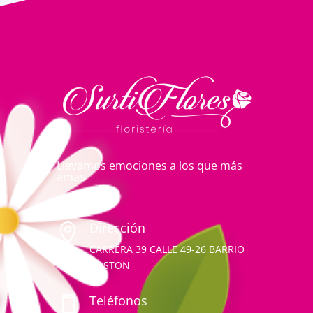
Llevamos emociones a los que más
amas
Dirección

CARRERA 39 CALLE 49-26 BARRIO
BOSTON
Teléfonos
