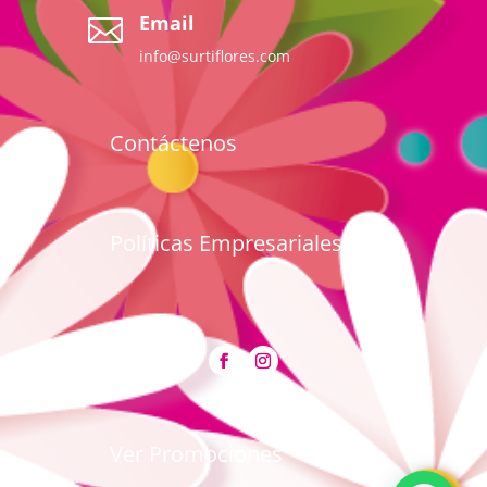
Email

info@surtiflores.com
Contáctenos
Políticas Empresariales
Ver Promociones