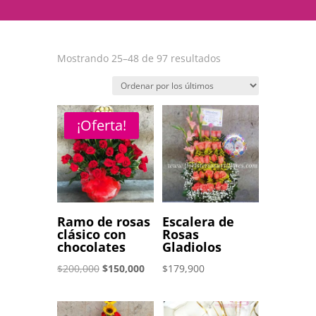
Ordenado
Mostrando 25–48 de 97 resultados
por
los
últimos
¡Oferta!
Ramo de rosas
Escalera de
clásico con
Rosas
chocolates
Gladiolos
El
El
$
200,000
$
150,000
$
179,900
precio
precio
original
actual