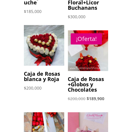
uche
Floral+Licor
Buchanans
$
185,000
$
300,000
¡Oferta!
Caja de Rosas
blanca y Roja
Caja de Rosas
+Globos y
$
200,000
Chocolates
El
El
$
200,000
$
189,900
precio
precio
original
actual
era:
es:
$200,000.
$189,900.