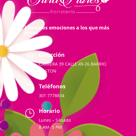
Llevamos emociones a los que más
amas
Dirección

CARRERA 39 CALLE 49-26 BARRIO
BOSTON
Teléfonos

301 7778834
Horario
}
Lunes – Sábado
8 AM- 5 PM