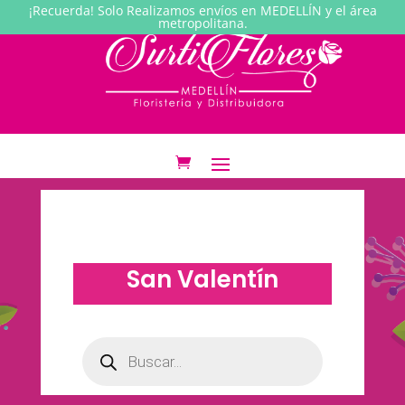
¡Recuerda! Solo Realizamos envíos en MEDELLÍN y el área
metropolitana.
San Valentín
Búsqueda
de
productos