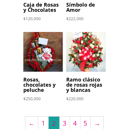
Caja de Rosas
Símbolo de
y Chocolates
Amor
$
120,000
$
222,000
Rosas,
Ramo clásico
chocolates y
de rosas rojas
peluche
y blancas
$
250,000
$
220,000
←
1
3
4
5
→
2