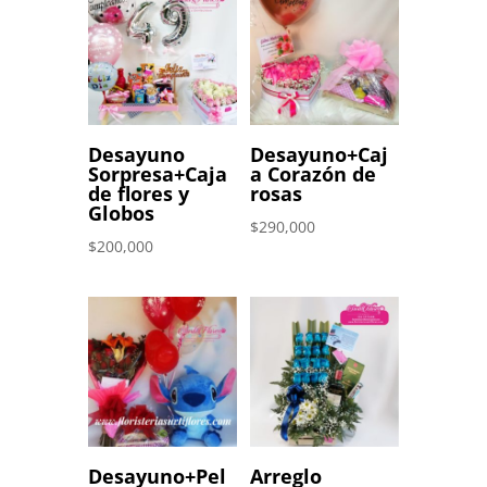
era:
es:
$200,000.
$199,000.
Desayuno
Desayuno+Caj
Sorpresa+Caja
a Corazón de
de flores y
rosas
Globos
$
290,000
$
200,000
Desayuno+Pel
Arreglo