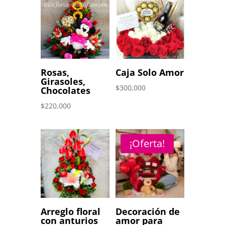
era:
es:
$200,000.
$150,000.
Rosas,
Caja Solo Amor
Girasoles,
$
300,000
Chocolates
$
220,000
¡Oferta!
Arreglo floral
Decoración de
con anturios
amor para