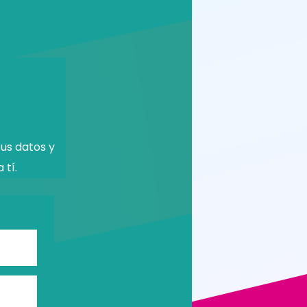
us datos y
 tí.