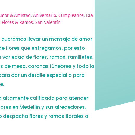
Amor & Amistad
,
Aniversario
,
Cumpleaños
,
Día
,
Flores & Ramos
,
San Valentín
es, queremos llevar un mensaje de amor
de flores que entregamos, por esto
variedad de flores, ramos, ramilletes,
ros de mesa, coronas fúnebres y todo lo
para dar un detalle especial o para
e.
 altamente calificada para atender
lores en Medellín y sus alrededores,
o despacha flores y ramos florales a