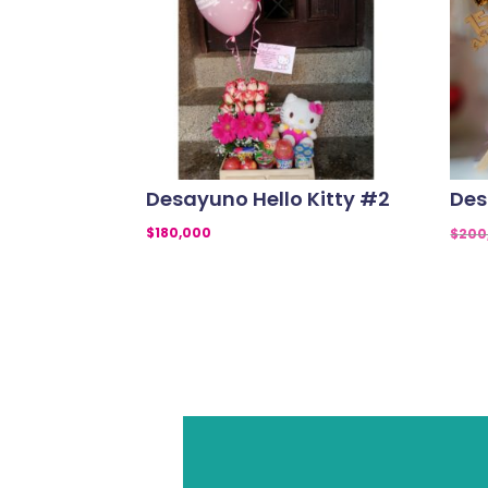
Desayuno Hello Kitty #2
Des
$
180,000
$
200