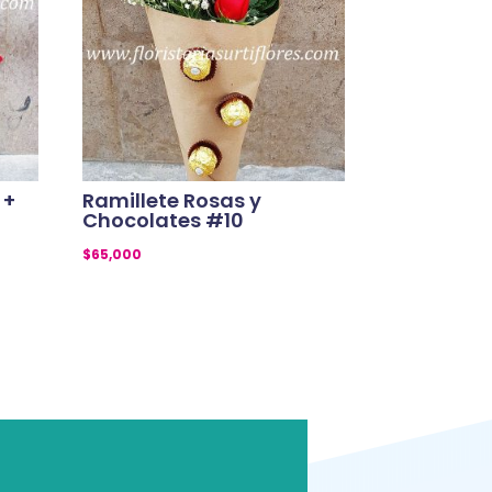
 +
Ramillete Rosas y
Chocolates #10
$
65,000