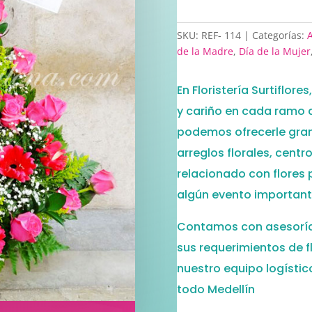
SKU:
REF- 114
Categorías:
de la Madre
,
Día de la Mujer
En Floristería Surtiflor
y cariño en cada ramo 
podemos ofrecerle gran 
arreglos florales, cent
relacionado con flores 
algún evento important
Contamos con asesoría
sus requerimientos de f
nuestro equipo logístic
todo Medellín