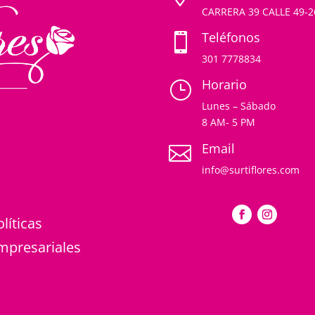
CARRERA 39 CALLE 49-
Teléfonos

301 7778834
Horario
}
Lunes – Sábado
8 AM- 5 PM
Email

info@surtiflores.com
olíticas
mpresariales