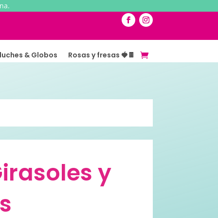
na.
luches & Globos
Rosas y fresas 🍓🍫
irasoles y
s