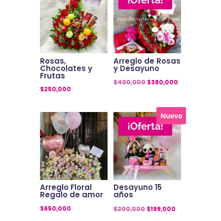
Rosas,
Arreglo de Rosas
Chocolates y
y Desayuno
Frutas
El
El
$
400,000
$
380,000
$
250,000
precio
precio
original
actual
Nuevo
era:
es:
¡Oferta!
$400,000.
$380,000.
Arreglo Floral
Desayuno 15
Regalo de amor
años
El
El
$
650,000
$
200,000
$
199,000
precio
precio