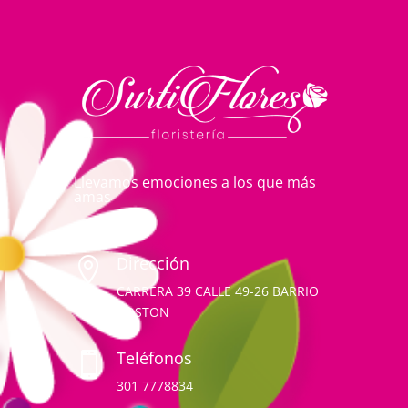
Llevamos emociones a los que más
amas
Dirección

CARRERA 39 CALLE 49-26 BARRIO
BOSTON
Teléfonos

301 7778834