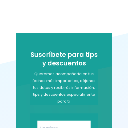
original
actual
era:
es:
$200,000.
$199,000.
Suscríbete para tips
y descuentos
Queremos acompañarte en tus
fechas más importantes, déjanos
tus datos y recibirás información,
tips y descuentos especialmente
para tí.