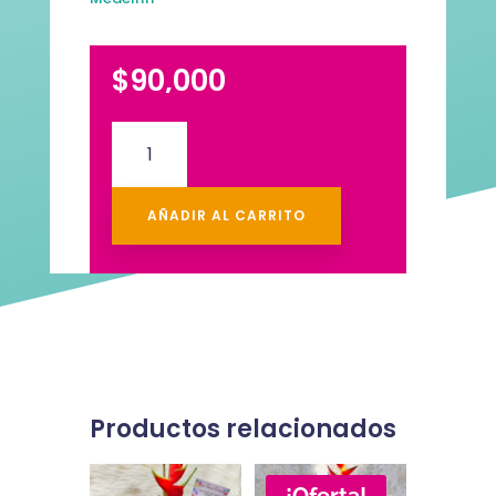
$
90,000
Ramillete
de
Rosas
#6
AÑADIR AL CARRITO
cantidad
Productos relacionados
¡Oferta!