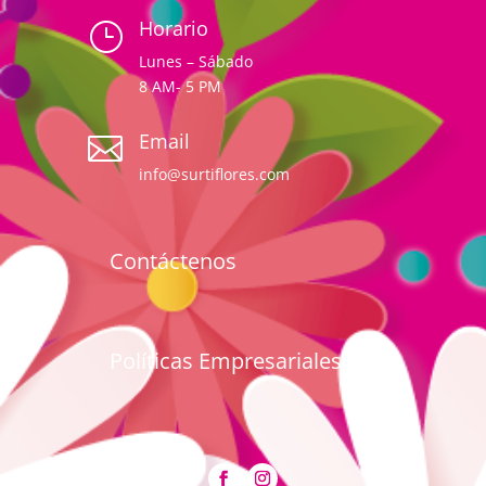
Horario
}
Lunes – Sábado
8 AM- 5 PM
Email

info@surtiflores.com
Contáctenos
Políticas Empresariales