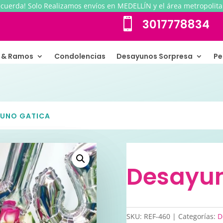
ecuerda! Solo Realizamos envíos en MEDELLÍN y el área metropolita

3017778834
s & Ramos
Condolencias
Desayunos Sorpresa
Pe
YUNO GATICA
Desayun
SKU:
REF-460
Categorías:
D