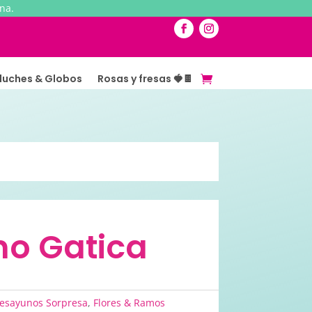
na.
luches & Globos
Rosas y fresas 🍓🍫
o Gatica
esayunos Sorpresa
,
Flores & Ramos