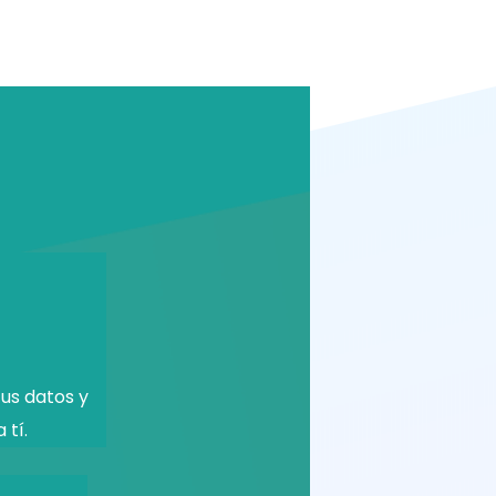
us datos y
 tí.