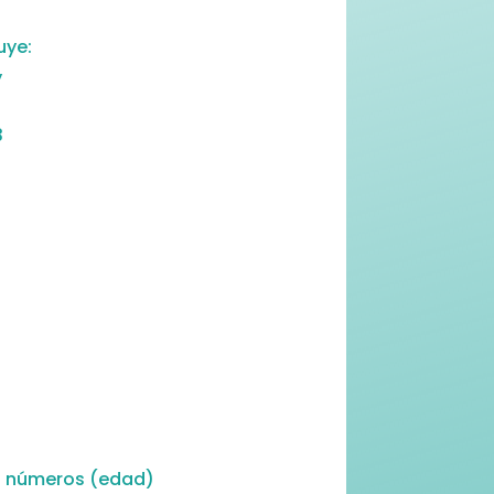
uye:
y
3
s números (edad)