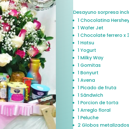
Desayuno sorpresa incl
1 Chocolatina Hershe
1 Wafer Jet
1 Chocolate ferrero x 
1 Hatsu
1 Yogurt
1 Milky Way
1 Gomitas
1 Bonyurt
1 Avena
1 Picado de fruta
1 Sándwich
1 Porcion de torta
1 Arreglo floral
1 Peluche
2 Globos metalizado