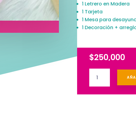
1 Letrero en Madera
1 Tarjeta
1 Mesa para desayun
1 Decoración + arreglo
$
250,000
Desayuno
AÑA
Gatica
cantidad