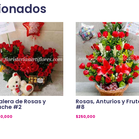
cionados
alera de Rosas y
Rosas, Anturios y Fru
uche #2
#8
00,000
$
250,000