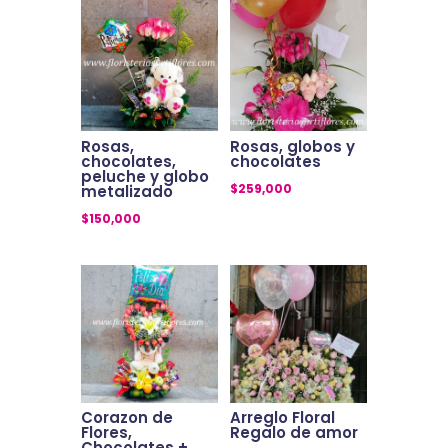
Rosas,
Rosas, globos y
chocolates,
chocolates
peluche y globo
$
259,000
metalizado
$
150,000
Corazon de
Arreglo Floral
Flores,
Regalo de amor
Chocolates +