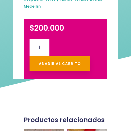
Medellín
$
200,000
Media
Luna
+
Mico
AÑADIR AL CARRITO
PROMO
DEL
DIA
cantidad
Productos relacionados