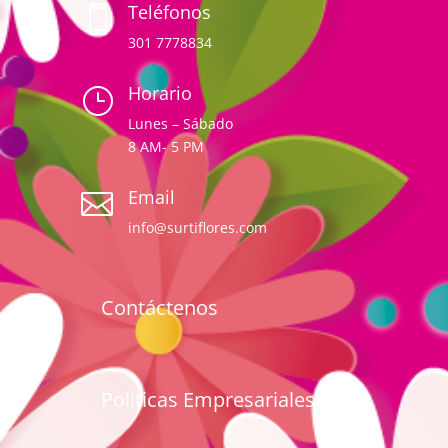
Teléfonos

301 7778834
Horario
}
Lunes – Sábado
8 AM- 5 PM
Email

info@surtiflores.com
Contáctenos
Políticas Empresariales