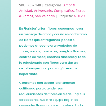
SKU:
REF- 148
Categorías:
Amor &
Amistad
,
Aniversario
,
Cumpleaños
,
Flores
& Ramos
,
San Valentín
Etiqueta:
NUEVO
En Floristería Surtiflores, queremos llevar
un mensaje de amor y cariño en cada ramo
de flores que entregamos, por esto
podemos ofrecerle gran variedad de
flores, ramos, ramilletes, arreglos florales,
centros de mesa, coronas fúnebres y todo
lo relacionado con flores para dar un
detalle especial o para algún evento
importante.
Contamos con asesoría altamente
calificada para atender sus
requerimientos de flores en Medellín y sus
alrededores, nuestro equipo logístico
despacha flores y ramos florales a todo