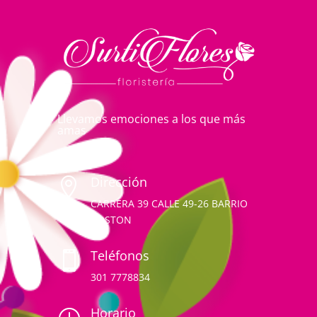
Llevamos emociones a los que más
amas
Dirección

CARRERA 39 CALLE 49-26 BARRIO
BOSTON
Teléfonos

301 7778834
Horario