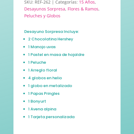
SKU:
REF-262
Categorías:
15 Años
,
Desayunos Sorpresa
,
Flores & Ramos
,
Peluches y Globos
Desayuno Sorpresa Incluye:
2 Chocolatina Hershey
1 Manojo uvas
1 Pastel en masa de hojaldre
1 Peluche
1 Arreglo floral
4 globos en helio
1 globo en metalizado
1 Papas Pringles
1 Bonyurt
1 Avena alpina
1 Tarjeta personalizada