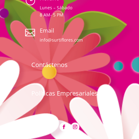
}
Lunes – Sábado
8 AM- 5 PM
Email

info@surtiflores.com
Contáctenos
Políticas Empresariales