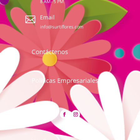
8 AM- 5 PM
Email

info@surtiflores.com
Contáctenos
Políticas Empresariales