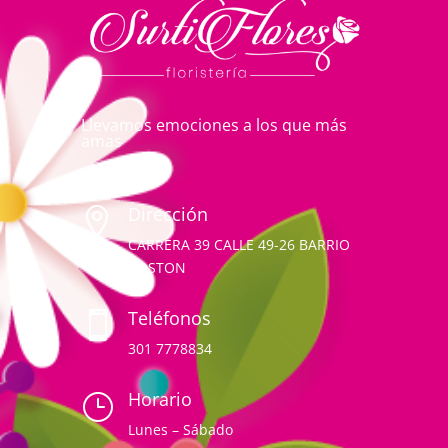
Llevamos emociones a los que más
amas
Dirección

CARRERA 39 CALLE 49-26 BARRIO
BOSTON
Teléfonos

301 7778834
Horario
}
Lunes – Sábado