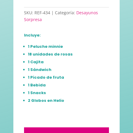
SKU:
REF-434
Categoría:
Desayunos
Sorpresa
Incluye:
1 Peluche minnie
18 unidades de rosas
1 Cajita
1 Sándwich
1 Picado de fruta
1 Bebida
1 Snacks
2 Globos en Helio