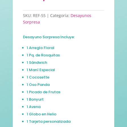
SKU:
REF-55
Categoría:
Desayunos
Sorpresa
Desayuno Sorpresa Incluye:
1 Arreglo Floral
1 Pq. de Rosquitas
1 Sándwich
1 Maní Especial
1 Cocosette
1 Oso Panda
1 Picado de Frutas
1 Bonyurt
1 Avena
1 Globo en Helio
1 Tarjeta personalizada