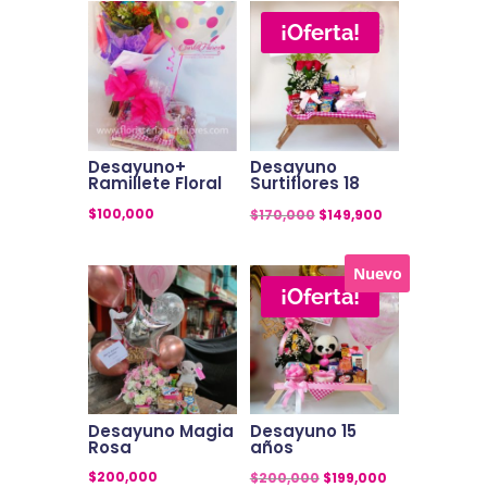
¡Oferta!
Desayuno+
Desayuno
Ramillete Floral
Surtiflores 18
El
El
$
100,000
$
170,000
$
149,900
precio
precio
original
actual
Nuevo
¡Oferta!
era:
es:
$170,000.
$149,900.
Desayuno Magia
Desayuno 15
Rosa
años
El
El
$
200,000
$
200,000
$
199,000