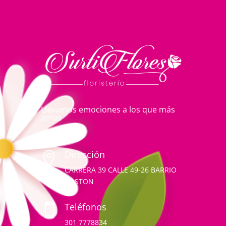
Llevamos emociones a los que más
amas
Dirección

CARRERA 39 CALLE 49-26 BARRIO
BOSTON
Teléfonos

301 7778834