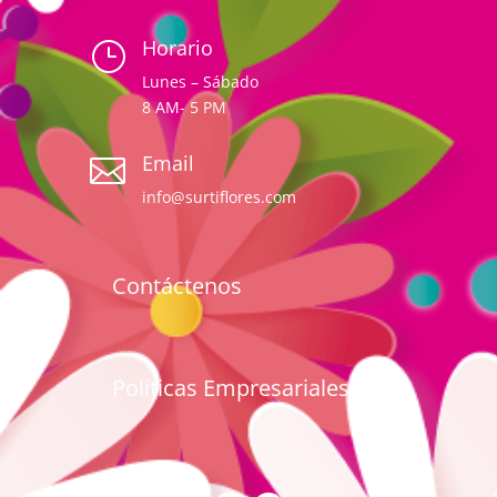
Horario
}
Lunes – Sábado
8 AM- 5 PM
Email

info@surtiflores.com
Contáctenos
Políticas Empresariales