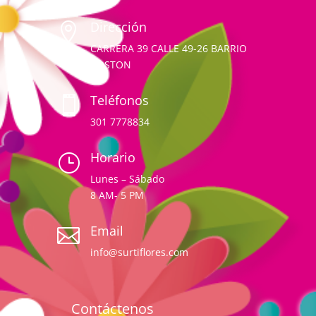
Dirección

CARRERA 39 CALLE 49-26 BARRIO
BOSTON
Teléfonos

301 7778834
Horario
}
Lunes – Sábado
8 AM- 5 PM
Email

info@surtiflores.com
Contáctenos