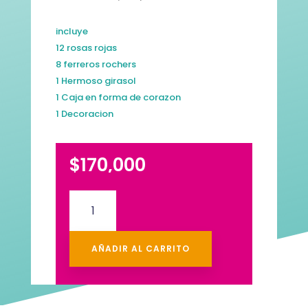
incluye
12 rosas rojas
8 ferreros rochers
1 Hermoso girasol
1 Caja en forma de corazon
1 Decoracion
$
170,000
Caja
corazon
rosas
girasol&chocolates
AÑADIR AL CARRITO
cantidad