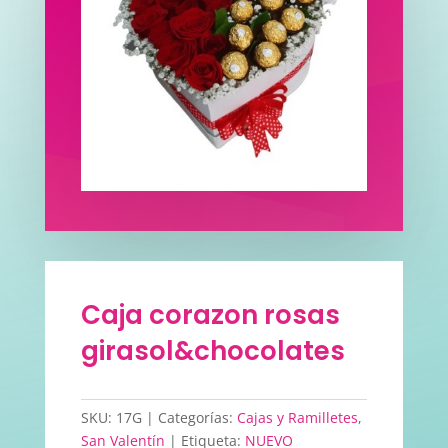
Caja corazon rosas
girasol&chocolates
SKU:
17G
Categorías:
Cajas y Ramilletes
,
San Valentín
Etiqueta:
NUEVO