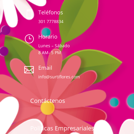
Teléfonos

301 7778834
Horario
}
Lunes – Sábado
8 AM- 5 PM
Email

info@surtiflores.com
Contáctenos
Políticas Empresariales