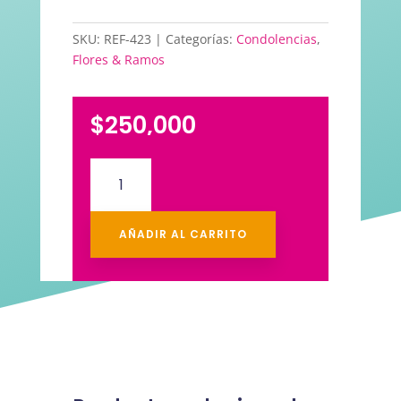
SKU:
REF-423
Categorías:
Condolencias
,
Flores & Ramos
$
250,000
Arreglo
fúnebre
Girasol
cantidad
AÑADIR AL CARRITO