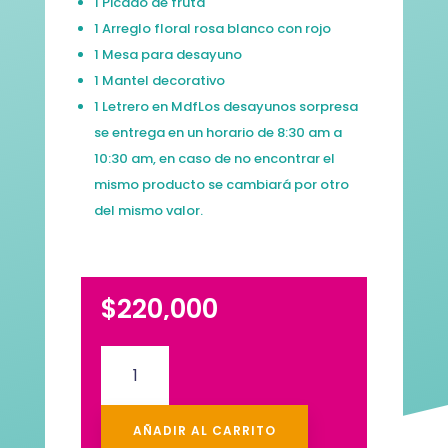
1 Picado de fruta
1 Arreglo floral rosa blanco con rojo
1 Mesa para desayuno
1 Mantel decorativo
1 Letrero en MdfLos desayunos sorpresa
se entrega en un horario de 8:30 am a
10:30 am, en caso de no encontrar el
mismo producto se cambiará por otro
del mismo valor.
$
220,000
Desayuno
sorpresa
Especial
con
AÑADIR AL CARRITO