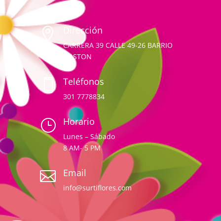
Dirección

CARRERA 39 CALLE 49-26 BARRIO
BOSTON
Teléfonos

301 7778834
Horario
}
Lunes – Sábado
8 AM- 5 PM
Email

info@surtiflores.com