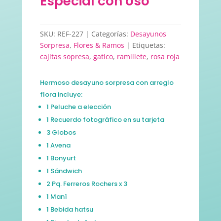
Especial con oso
SKU:
REF-227
Categorías:
Desayunos
Sorpresa
,
Flores & Ramos
Etiquetas:
cajitas sopresa
,
gatico
,
ramillete
,
rosa roja
Hermoso desayuno sorpresa con arreglo
flora incluye:
1 Peluche a elección
1 Recuerdo fotográfico en su tarjeta
3 Globos
1 Avena
1 Bonyurt
1 Sándwich
2 Pq. Ferreros Rochers x 3
1 Maní
1 Bebida hatsu