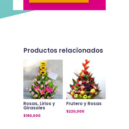
oso
cantidad
Productos relacionados
Rosas, Lirios y
Frutero y Rosas
Girasoles
$
220,000
$
190,000