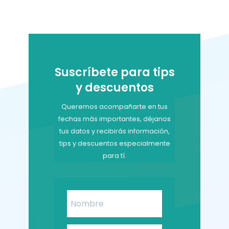
era:
es:
$400,000.
$380,000.
Suscríbete para tips
y descuentos
Queremos acompañarte en tus
fechas más importantes, déjanos
tus datos y recibirás información,
tips y descuentos especialmente
para tí.