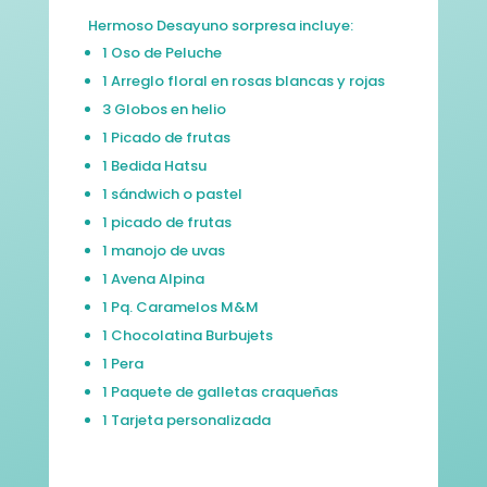
Hermoso Desayuno sorpresa incluye:
1 Oso de Peluche
1 Arreglo floral en rosas blancas y rojas
3 Globos en helio
1 Picado de frutas
1 Bedida Hatsu
1 sándwich o pastel
1 picado de frutas
1 manojo de uvas
1 Avena Alpina
1 Pq. Caramelos M&M
1 Chocolatina Burbujets
1 Pera
1 Paquete de galletas craqueñas
1 Tarjeta personalizada