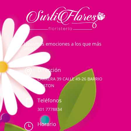
Llevamos emociones a los que más
amas
Dirección

CARRERA 39 CALLE 49-26 BARRIO
BOSTON
Teléfonos

301 7778834
Horario
}