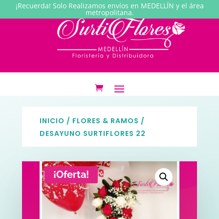
¡Recuerda! Solo Realizamos envíos en MEDELLÍN y el área
metropolitana.
INICIO
/
FLORES & RAMOS
/
DESAYUNO SURTIFLORES 22
¡Oferta!