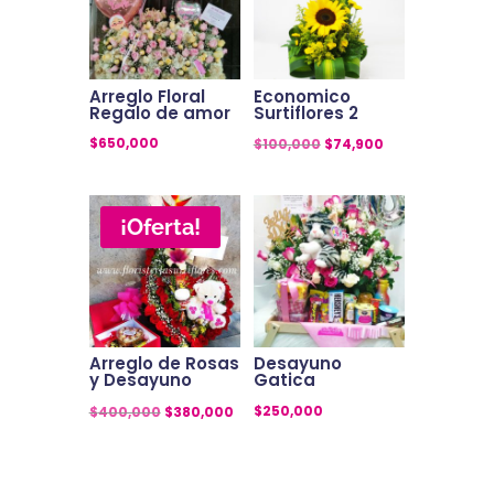
Arreglo Floral
Economico
Regalo de amor
Surtiflores 2
El
El
$
650,000
$
100,000
$
74,900
precio
precio
original
actual
¡Oferta!
era:
es:
$100,000.
$74,900.
Arreglo de Rosas
Desayuno
y Desayuno
Gatica
El
El
$
250,000
$
400,000
$
380,000
precio
precio
original
actual