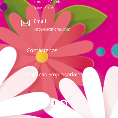
Lunes – Sábado
8 AM- 5 PM
Email

info@surtiflores.com
Contáctenos
Políticas Empresariales