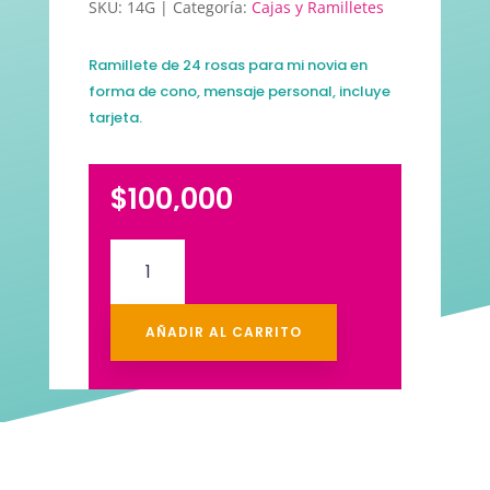
SKU:
14G
Categoría:
Cajas y Ramilletes
Ramillete de 24 rosas para mi novia en
forma de cono, mensaje personal, incluye
tarjeta.
$
100,000
Ramo
para
mi
novia
AÑADIR AL CARRITO
cantidad