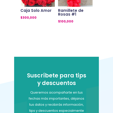
Caja Solo Amor
Ramillete de
Rosas #1
$
300,000
$
100,000
Suscríbete para tips
y descuentos
Queremos acompañarte en tus
fechas más importantes, déjanos
tus datos y recibirás información,
tips y descuentos especialmente