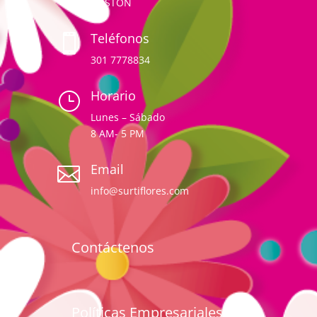
BOSTON
Teléfonos

301 7778834
Horario
}
Lunes – Sábado
8 AM- 5 PM
Email

info@surtiflores.com
Contáctenos
Políticas Empresariales