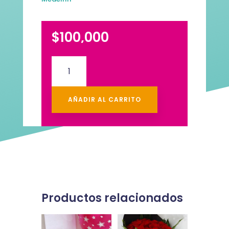
$
100,000
Ramillete
de
Rosas
#1
AÑADIR AL CARRITO
cantidad
Productos relacionados