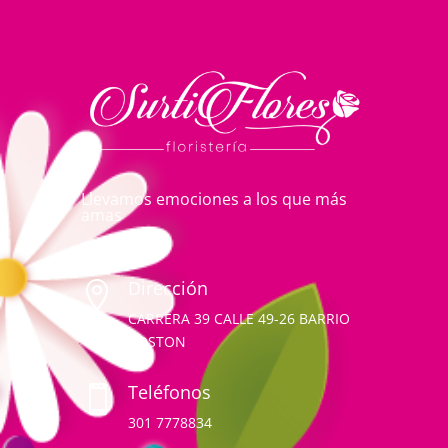
Llevamos emociones a los que más
amas
Dirección

CARRERA 39 CALLE 49-26 BARRIO
BOSTON
Teléfonos

301 7778834