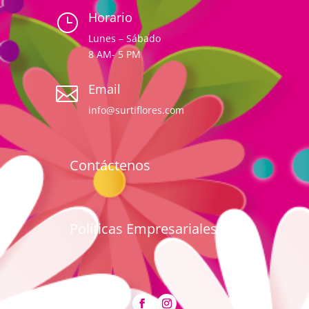
Horario
}
Lunes – Sábado
8 AM- 5 PM
Email

info@surtiflores.com
Contáctenos
Políticas Empresariales