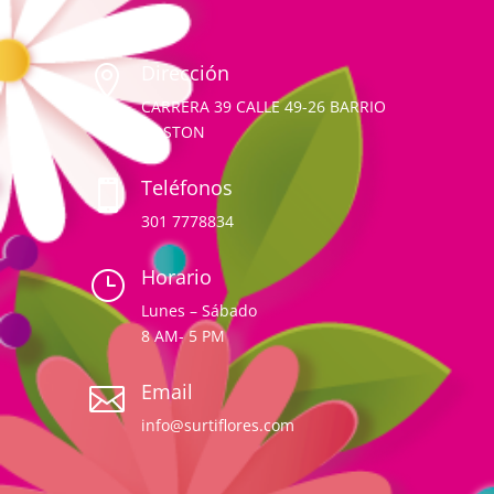
Dirección

CARRERA 39 CALLE 49-26 BARRIO
BOSTON
Teléfonos

301 7778834
Horario
}
Lunes – Sábado
8 AM- 5 PM
Email

info@surtiflores.com