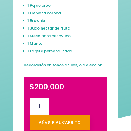
1 Pq de oreo
1 Cerveza corona
1 Brownie
1 Jugo néctar de fruta
1 Mesa para desayuno
1 Mantel
1 tarjeta personalizada
Decoración en tonos azules, o a elección
$
200,000
ramo
de
flor
amarilla
AÑADIR AL CARRITO
y