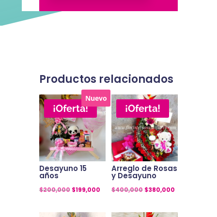
desayuno
cantidad
Productos relacionados
Nuevo
¡Oferta!
¡Oferta!
Desayuno 15
Arreglo de Rosas
años
y Desayuno
El
El
El
El
$
200,000
$
199,000
$
400,000
$
380,000
precio
precio
precio
precio
original
actual
original
actual