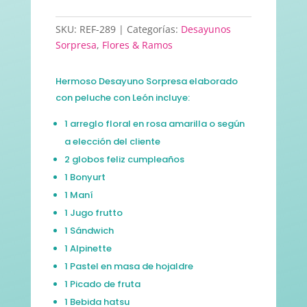
SKU:
REF-289
Categorías:
Desayunos
Sorpresa
,
Flores & Ramos
Hermoso Desayuno Sorpresa elaborado
con peluche con León incluye:
1 arreglo floral en rosa amarilla o según
a elección del cliente
2 globos feliz cumpleaños
1 Bonyurt
1 Maní
1 Jugo frutto
1 Sándwich
1 Alpinette
1 Pastel en masa de hojaldre
1 Picado de fruta
1 Bebida hatsu