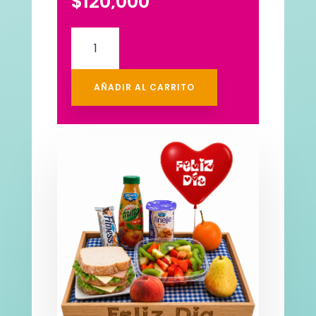
$
120,000
DESAYUNOS
ECONOMICOS
DIA
DEL
AÑADIR AL CARRITO
PADRE
cantidad