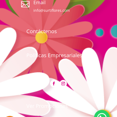
Email

info@surtiflores.com
Contáctenos
Políticas Empresariales
Ver Promociones