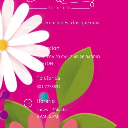
Llevamos emociones a los que más
amas
Dirección

CARRERA 39 CALLE 49-26 BARRIO
BOSTON
Teléfonos

301 7778834
Horario
}
Lunes – Sábado
8 AM- 5 PM