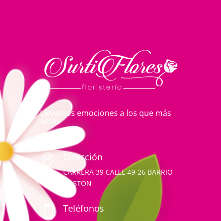
Llevamos emociones a los que más
amas
Dirección

CARRERA 39 CALLE 49-26 BARRIO
BOSTON
Teléfonos
