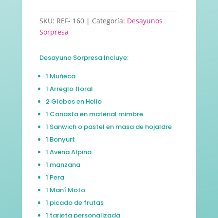
SKU:
REF- 160
Categoría:
Desayunos
Sorpresa
Desayuno Sorpresa Incluye:
1 Muñeca
1 Arreglo floral
2 Globos en Helio
1 Canasta en material mimbre
1 Sanwich o pastel en masa de hojaldre
1 Bonyurt
1 Avena Alpina
1 manzana
1 Pera
1 Maní Moto
1 picado de frutas
1 tarjeta personalizada