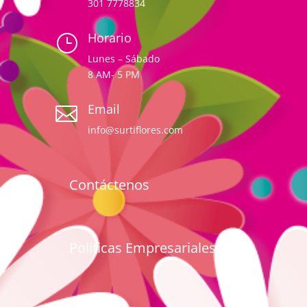
301 7778834
Horario
}
Lunes – Sábado
8 AM- 5 PM
Email

info@surtiflores.com
Contáctenos
Políticas Empresariales