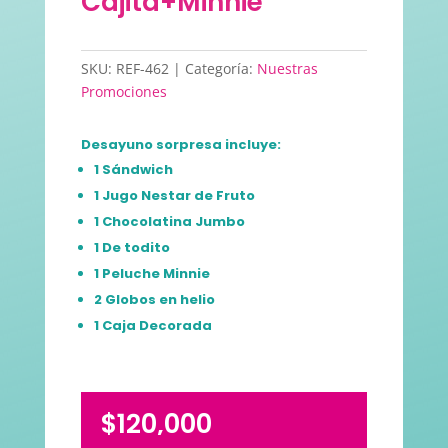
Cajita+Minnie
SKU:
REF-462
Categoría:
Nuestras
Promociones
Desayuno sorpresa incluye:
1
Sándwich
1 Jugo Nestar de Fruto
1 Chocolatina Jumbo
1 De todito
1 Peluche Minnie
2 Globos en helio
1 Caja Decorada
$
120,000