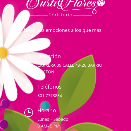
Llevamos emociones a los que más
amas
Dirección

CARRERA 39 CALLE 49-26 BARRIO
BOSTON
Teléfonos

301 7778834
Horario
}
Lunes – Sábado
8 AM- 5 PM