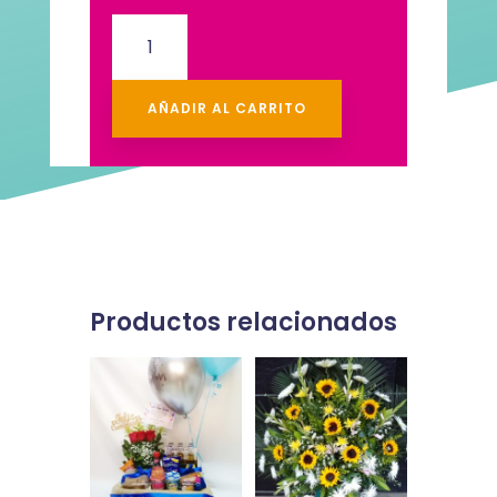
Desayuno
sorpresa
Cajita+Minnie
cantidad
AÑADIR AL CARRITO
Productos relacionados