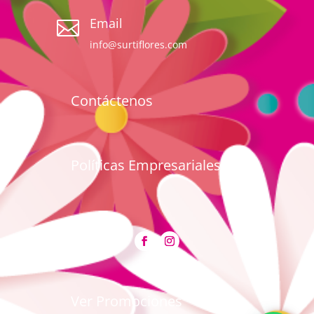
Email

info@surtiflores.com
Contáctenos
Políticas Empresariales
Ver Promociones