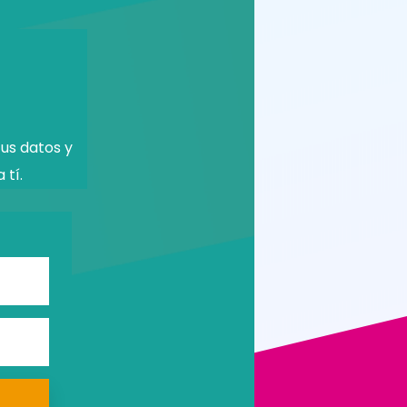
us datos y
 tí.