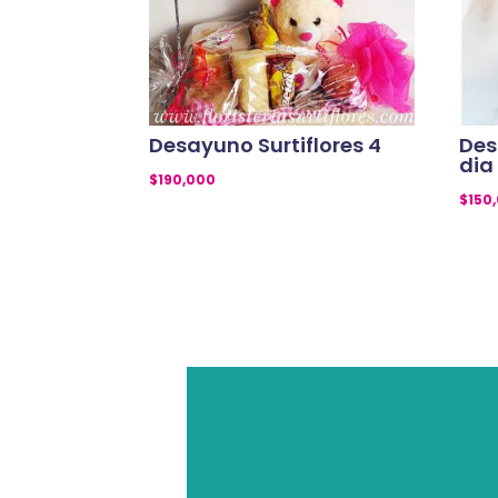
Desayuno Surtiflores 4
Des
dia
$
190,000
$
150