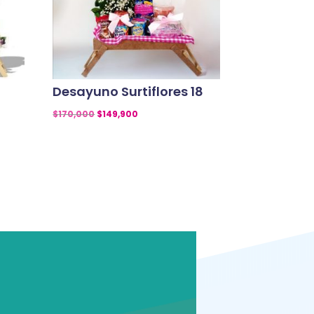
Desayuno Surtiflores 18
El
El
$
170,000
$
149,900
precio
precio
original
actual
era:
es:
$170,000.
$149,900.