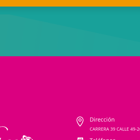
Dirección

CARRERA 39 CALLE 49-