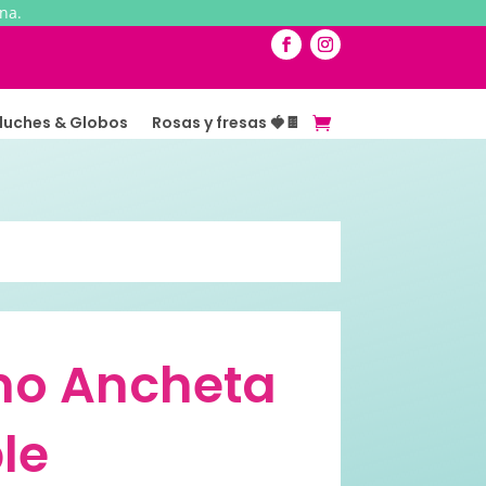
na.
luches & Globos
Rosas y fresas 🍓🍫
no Ancheta
le