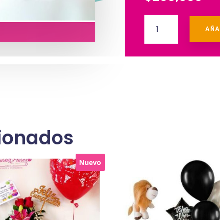
Desayuno
AÑA
Ancheta
Saludable
cantidad
cionados
Nuevo