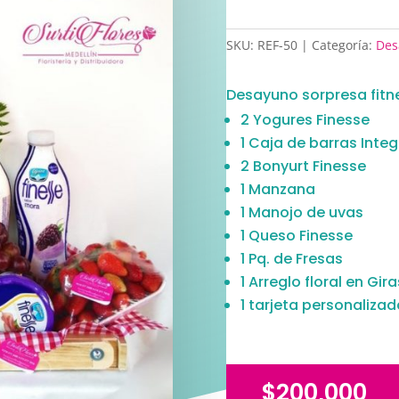
SKU:
REF-50
Categoría:
Des
Desayuno sorpresa fitne
2 Yogures Finesse
1 Caja de barras Integ
2 Bonyurt Finesse
1 Manzana
1 Manojo de uvas
1 Queso Finesse
1 Pq. de Fresas
1 Arreglo floral en Gira
1 tarjeta personalizad
$
200,000