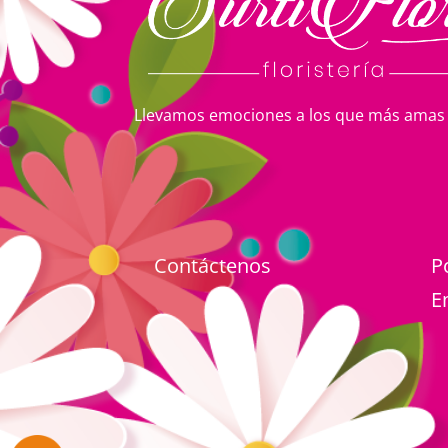
Llevamos emociones a los que más amas
Contáctenos
P
E