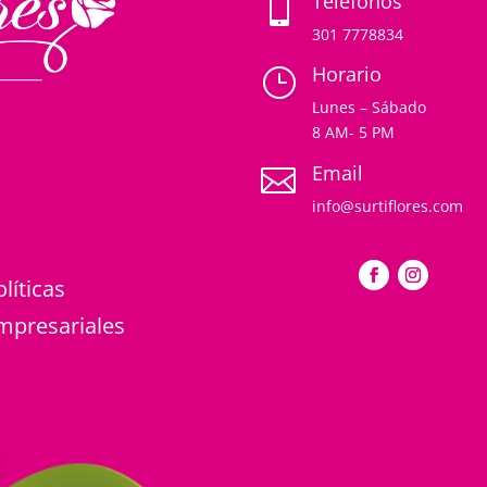
Teléfonos

301 7778834
Horario
}
Lunes – Sábado
8 AM- 5 PM
Email

info@surtiflores.com
olíticas
mpresariales