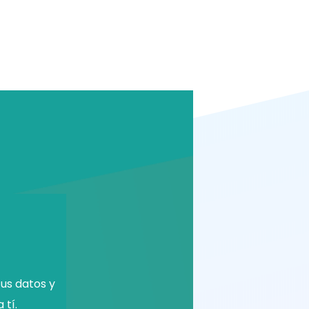
us datos y
 tí.