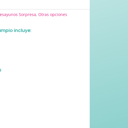
esayunos Sorpresa
,
Otras opciones
mpio incluye:
s