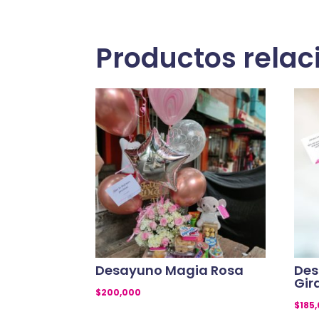
Productos rela
Desayuno Magia Rosa
Des
Gir
$
200,000
$
185