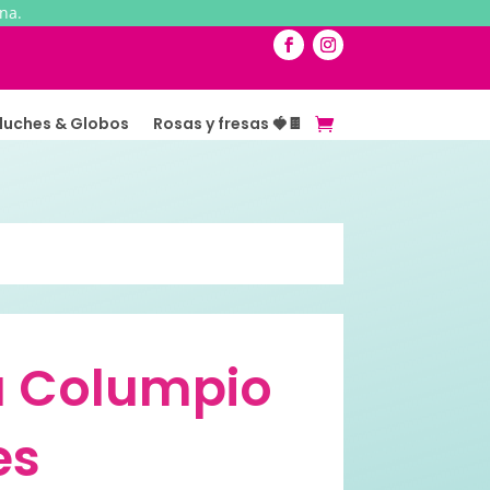
na.
luches & Globos
Rosas y fresas 🍓🍫
 Columpio
es