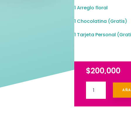
1 Arreglo floral
1 Chocolatina (Gratis)
1 Tarjeta Personal (Grat
$
200,000
Ancheta
AÑA
Columpio
con
flores
cantidad