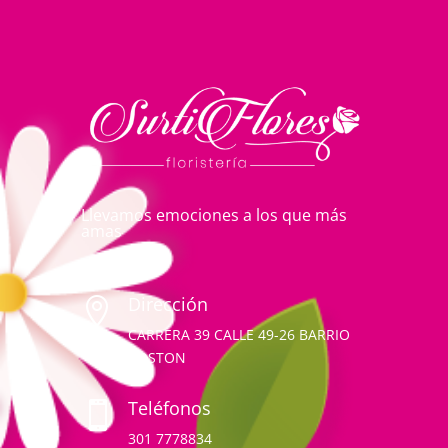
Llevamos emociones a los que más
amas
Dirección

CARRERA 39 CALLE 49-26 BARRIO
BOSTON
Teléfonos

301 7778834