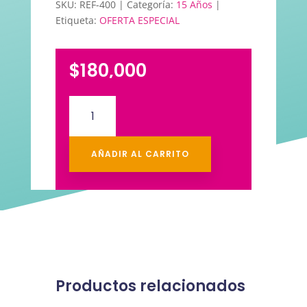
SKU:
REF-400
Categoría:
15 Años
Etiqueta:
OFERTA ESPECIAL
$
180,000
Desayuno
15
años
cantidad
AÑADIR AL CARRITO
Productos relacionados