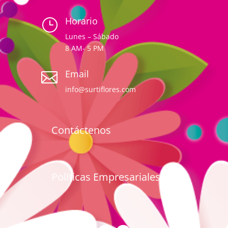
Horario
}
Lunes – Sábado
8 AM- 5 PM
Email

info@surtiflores.com
Contáctenos
Políticas Empresariales