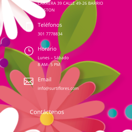
CARRERA 39 CALLE 49-26 BARRIO
BOSTON
Teléfonos

301 7778834
Horario
}
Lunes – Sábado
8 AM- 5 PM
Email

info@surtiflores.com
Contáctenos