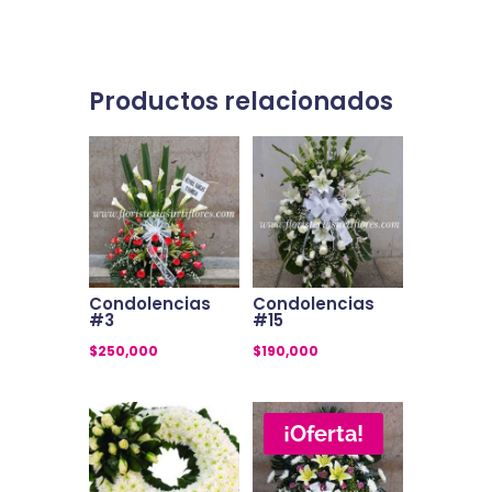
Productos relacionados
Condolencias
Condolencias
#3
#15
$
250,000
$
190,000
¡Oferta!