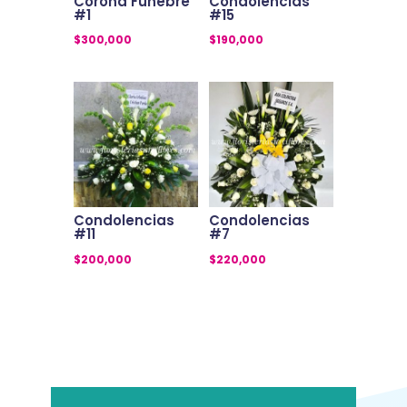
Corona Fúnebre
Condolencias
#1
#15
$
300,000
$
190,000
Condolencias
Condolencias
#11
#7
$
200,000
$
220,000