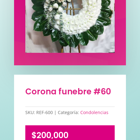
Corona funebre #60
SKU:
REF-600
Categoría:
Condolencias
$
200,000