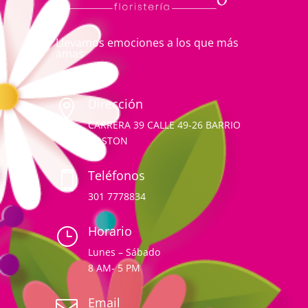
Llevamos emociones a los que más
amas
Dirección

CARRERA 39 CALLE 49-26 BARRIO
BOSTON
Teléfonos

301 7778834
Horario
}
Lunes – Sábado
8 AM- 5 PM
Email
