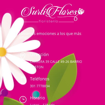
Llevamos emociones a los que más
amas
Dirección

CARRERA 39 CALLE 49-26 BARRIO
BOSTON
Teléfonos

301 7778834
Horario
}
Lunes – Sábado