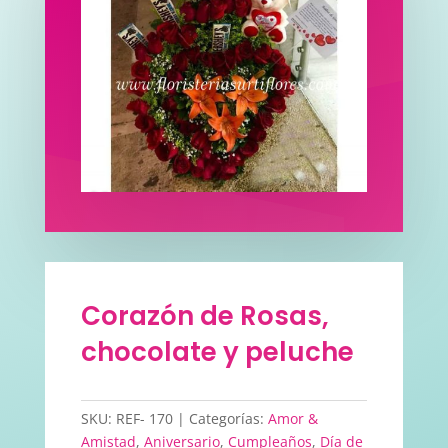
Corazón de Rosas,
chocolate y peluche
SKU:
REF- 170
Categorías:
Amor &
Amistad
,
Aniversario
,
Cumpleaños
,
Día de