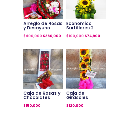
Arreglo de Rosas
Economico
y Desayuno
Surtiflores 2
El
El
El
El
$
400,000
$
380,000
$
100,000
$
74,900
precio
precio
precio
precio
original
actual
original
actual
era:
es:
era:
es:
$400,000.
$380,000.
$100,000.
$74,900.
Caja de Rosas y
Caja de
Chocolates
Girasoles
$
150,000
$
120,000