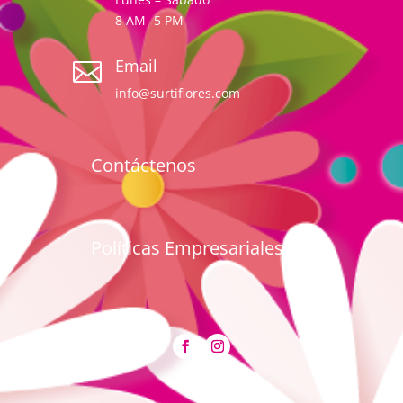
8 AM- 5 PM
Email

info@surtiflores.com
Contáctenos
Políticas Empresariales