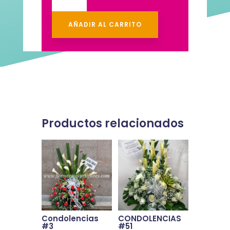
$200,000.
$195,000
cantidad
AÑADIR AL CARRITO
Productos relacionados
Condolencias
CONDOLENCIAS
#3
#51