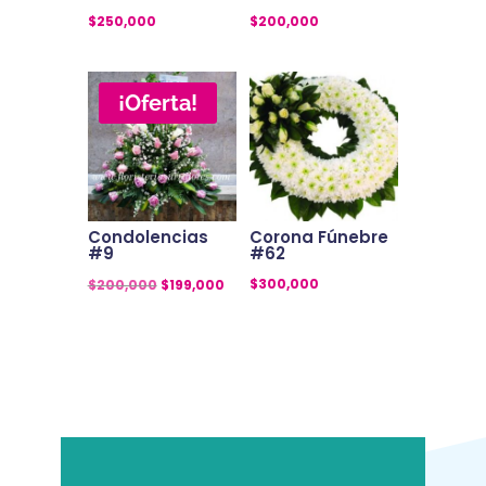
$
250,000
$
200,000
¡Oferta!
Condolencias
Corona Fúnebre
#9
#62
El
El
$
300,000
$
200,000
$
199,000
precio
precio
original
actual
era:
es:
$200,000.
$199,000.