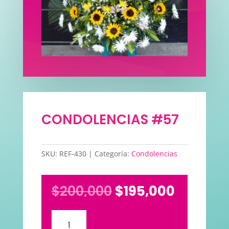
CONDOLENCIAS #57
SKU:
REF-430
Categoría:
Condolencias
El
El
$
200,000
$
195,000
precio
precio
original
actual
CONDOLENCIAS
era:
es:
#57