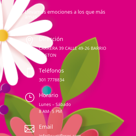
Llevamos emociones a los que más
amas
Dirección

CARRERA 39 CALLE 49-26 BARRIO
BOSTON
Teléfonos

301 7778834
Horario
}
Lunes – Sábado
8 AM- 5 PM
Email

info@surtiflores.com