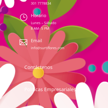
301 7778834
Horario
}
Lunes – Sábado
8 AM- 5 PM
Email

info@surtiflores.com
Contáctenos
Políticas Empresariales