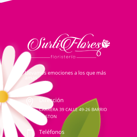
Llevamos emociones a los que más
amas
Dirección

CARRERA 39 CALLE 49-26 BARRIO
BOSTON
Teléfonos
