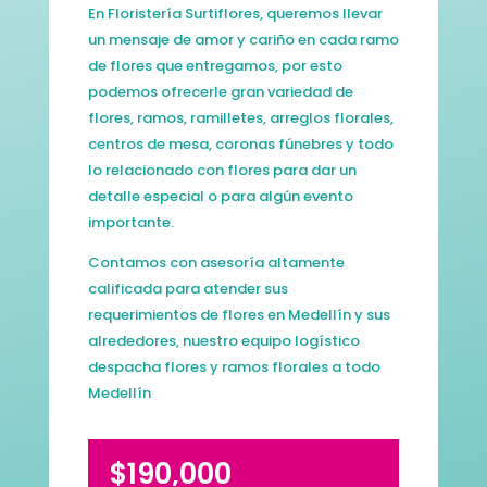
En Floristería Surtiflores, queremos llevar
un mensaje de amor y cariño en cada ramo
de flores que entregamos, por esto
podemos ofrecerle gran variedad de
flores, ramos, ramilletes, arreglos florales,
centros de mesa, coronas fúnebres y todo
lo relacionado con flores para dar un
detalle especial o para algún evento
importante.
Contamos con asesoría altamente
calificada para atender sus
requerimientos de flores en Medellín y sus
alrededores, nuestro equipo logístico
despacha flores y ramos florales a todo
Medellín
$
190,000