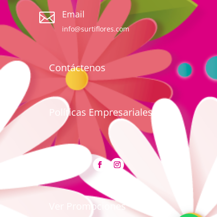
Email

info@surtiflores.com
Contáctenos
Políticas Empresariales
Ver Promociones