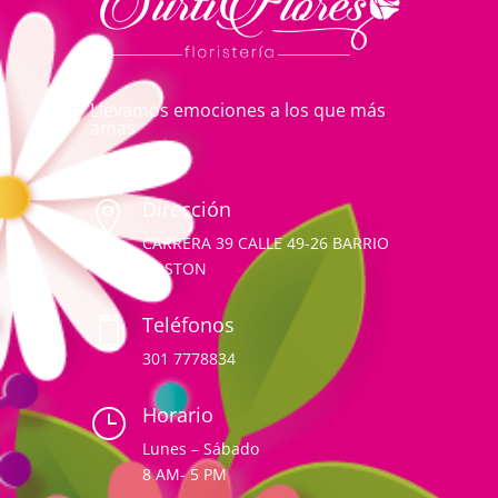
Llevamos emociones a los que más
amas
Dirección

CARRERA 39 CALLE 49-26 BARRIO
BOSTON
Teléfonos

301 7778834
Horario
}
Lunes – Sábado
8 AM- 5 PM