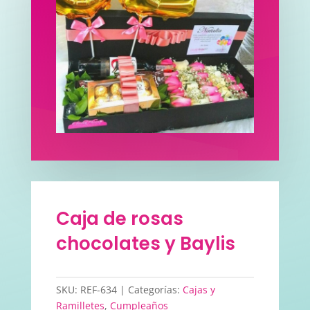
Caja de rosas
chocolates y Baylis
SKU:
REF-634
Categorías:
Cajas y
Ramilletes
,
Cumpleaños