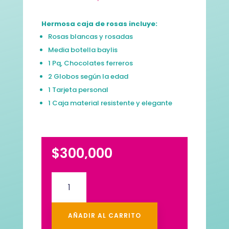
Hermosa caja de rosas incluye:
Rosas blancas y rosadas
Media botella baylis
1 Pq, Chocolates ferreros
2 Globos según la edad
1 Tarjeta personal
1 Caja material resistente y elegante
$
300,000
Caja
de
rosas
chocolates
AÑADIR AL CARRITO
y