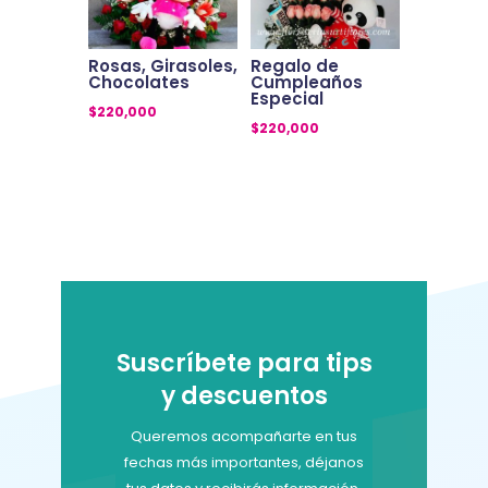
Rosas, Girasoles,
Regalo de
Chocolates
Cumpleaños
Especial
$
220,000
$
220,000
Suscríbete para tips
y descuentos
Queremos acompañarte en tus
fechas más importantes, déjanos