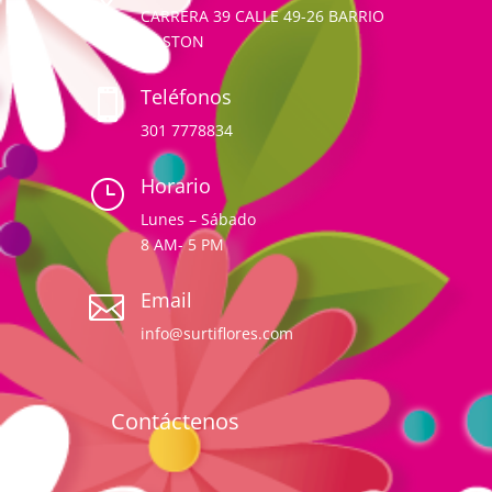
CARRERA 39 CALLE 49-26 BARRIO
BOSTON
Teléfonos

301 7778834
Horario
}
Lunes – Sábado
8 AM- 5 PM
Email

info@surtiflores.com
Contáctenos