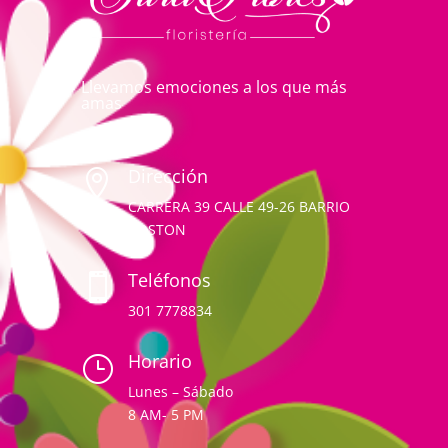
Llevamos emociones a los que más
amas
Dirección

CARRERA 39 CALLE 49-26 BARRIO
BOSTON
Teléfonos

301 7778834
Horario
}
Lunes – Sábado
8 AM- 5 PM