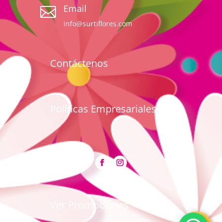
Email

info@surtiflores.com
Contáctenos
Políticas Empresariales
Ver Promociones