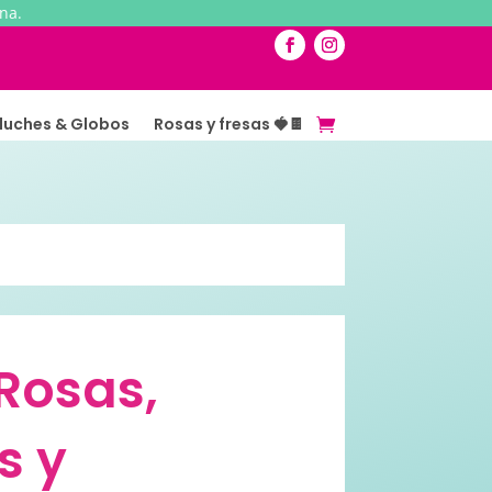
na.
luches & Globos
Rosas y fresas 🍓🍫
Rosas,
s y