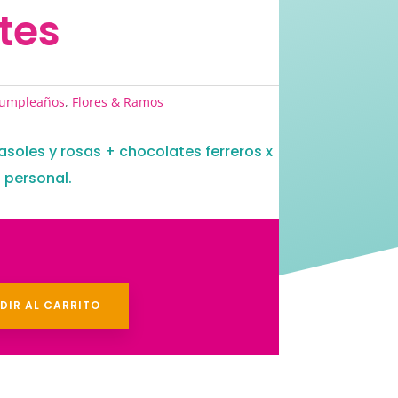
tes
umpleaños
,
Flores & Ramos
irasoles y rosas + chocolates ferreros x
 personal.
DIR AL CARRITO