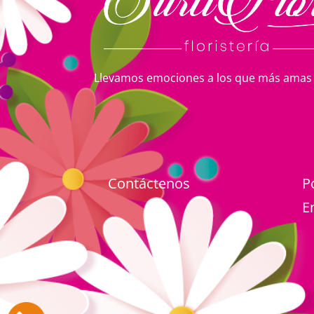
Llevamos emociones a los que más amas
Contáctenos
P
E