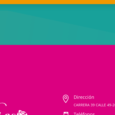
Dirección

CARRERA 39 CALLE 49-
Teléfonos