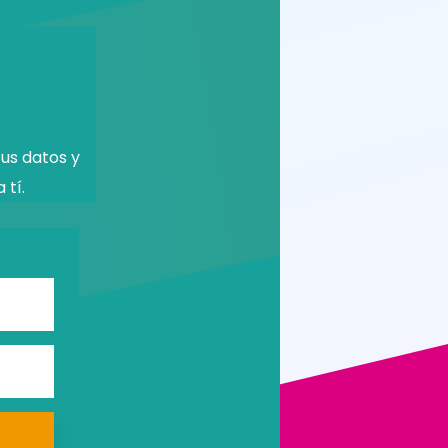
us datos y
 tí.