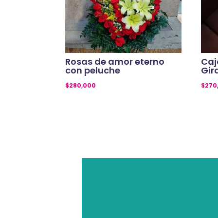
Rosas de amor eterno
Caj
con peluche
Gir
$
280,000
$
270