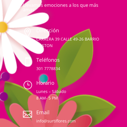
Llevamos emociones a los que más
amas
Dirección

CARRERA 39 CALLE 49-26 BARRIO
BOSTON
Teléfonos

301 7778834
Horario
}
Lunes – Sábado
8 AM- 5 PM
Email

info@surtiflores.com