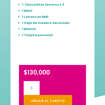
1 Chocolates ferreros x 3
1
Maní
1 Letrero en Mdf
1 Caja de madera decorada
1 Mantel
1 Tarjeta personal
$
130,000
Ancheta+Desayuno
y
peluche
cantidad
AÑADIR AL CARRITO