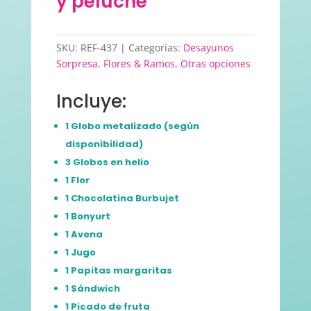
y peluche
SKU:
REF-437
Categorías:
Desayunos
Sorpresa
,
Flores & Ramos
,
Otras opciones
Incluye:
1 Globo metalizado (según
disponibilidad)
3 Globos en helio
1 Flor
1 Chocolatina Burbujet
1 Bonyurt
1 Avena
1 Jugo
1 Papitas margaritas
1 Sándwich
1 Picado de fruta