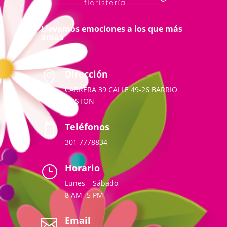
Llevamos emociones a los que más
amas
Dirección

CARRERA 39 CALLE 49-26 BARRIO
BOSTON
Teléfonos

301 7778834
Horario
}
Lunes – Sábado
8 AM- 5 PM
Email
