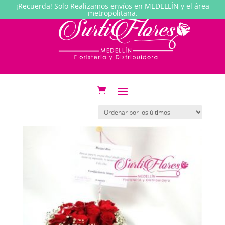
¡Recuerda! Solo Realizamos envíos en MEDELLÍN y el área
metropolitana.
Inicio
/ Productos etiquetados “Rosas”
Rosas
Mostrando el único resultado